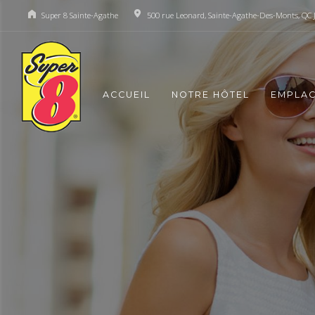
Super 8 Sainte-Agathe
500 rue Leonard, Sainte-Agathe-Des-Monts, QC 
ACCUEIL
NOTRE HÔTEL
EMPLA
S
U
P
V
o
t
r
e