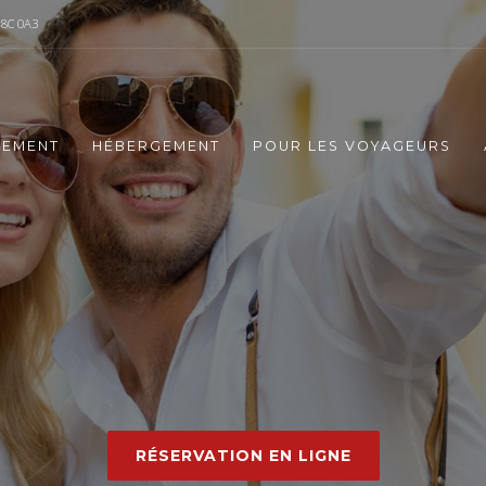
J8C 0A3
CEMENT
HÉBERGEMENT
POUR LES VOYAGEURS
E
R
8
S
A
I
N
T
E
-
A
G
m
a
i
s
o
n
l
o
i
n
d
e
v
o
t
r
e
RÉSERVATION EN LIGNE