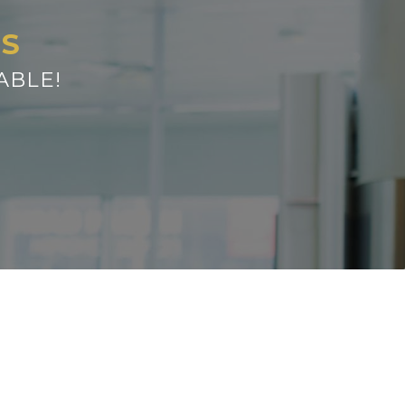
ES
ABLE!