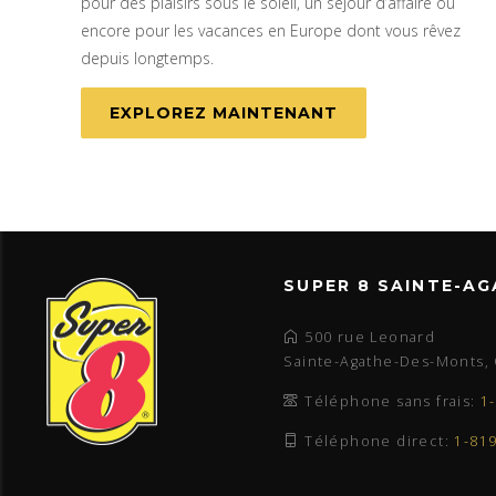
pour des plaisirs sous le soleil, un séjour d’affaire ou
encore pour les vacances en Europe dont vous rêvez
depuis longtemps.
EXPLOREZ MAINTENANT
SUPER 8 SAINTE-A
500 rue Leonard
Sainte-Agathe-Des-Monts, 
Téléphone sans frais:
1
Téléphone direct:
1-81