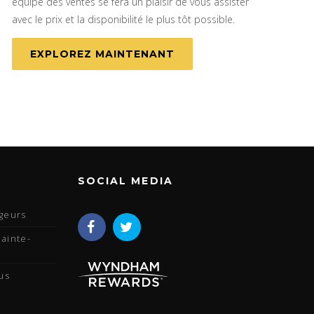
équipe des ventes se fera un plaisir de vous assister
avec le prix et la disponibilité le plus tôt possible.
EXPLOREZ MAINTENANT
SOCIAL MEDIA
geurs
ainte-
us