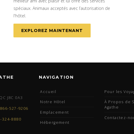
meilleur ami avec plaisir et lui offre des services
spéciaux. Animaux acceptés avec l’autorisation de
l'hôtel.
EXPLOREZ MAINTENANT
GATHE
NAVIGATION
Accueil
Pour les Voya
QC J8C 0A3
Notre Hôtel
À Propos de S
Agathe
-866-527-9206
Emplacement
Contactez-no
9-324-8880
Hébergement