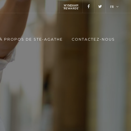
FR
À PROPOS DE STE-AGATHE
CONTACTEZ-NOUS
A
T
H
E
m
a
i
s
o
n